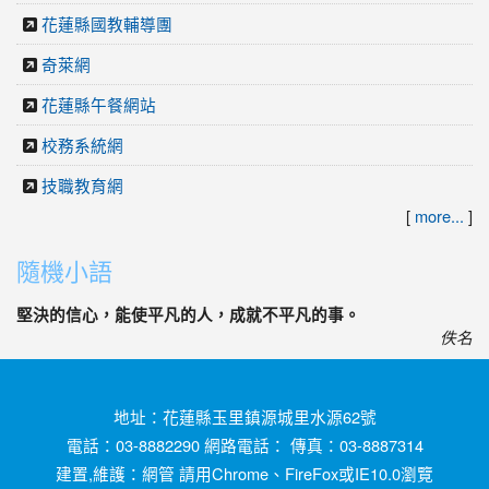
花蓮縣國教輔導團
奇萊網
花蓮縣午餐網站
校務系統網
技職教育網
[
more...
]
隨機小語
堅決的信心，能使平凡的人，成就不平凡的事。
佚名
地址：花蓮縣玉里鎮源城里水源62號
電話：03-8882290 網路電話： 傳真：03-8887314
建置,維護：
網管
請用
Chrome
、
FireFox
或IE10.0瀏覽