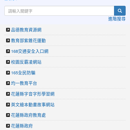
sear
進階搜尋
品德教育資源網
教育部紫錐花運動
168交通安全入口網
校園反霸凌網站
165全民防騙
均一教育平台
花蓮縣字音字形學習網
英文繪本動畫故事網站
花蓮縣政府教育處
花蓮縣政府