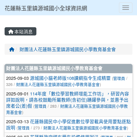
花蓮縣玉里鎮源城國小全球資訊網
Toggl
本站消息
回首頁
財團法人花蓮縣玉里鎮源城國民小學教育基金會
文章列表
財團法人花蓮縣玉里鎮源城國民小學教育基金會
2025-09-03
源城國小貓老師版108課綱指令生成精靈
(
管理員
/
326 /
財團法人花蓮縣玉里鎮源城國民小學教育基金會
)
2025-09-01
114年度「數位學習教師增能工作坊」，研習內容
詳如說明，請各校鼓勵所屬教師(含初任)踴躍參與，並惠予出
席者公(差)假
(
管理員
/ 283 /
財團法人花蓮縣玉里鎮源城國民小學教
育基金會
)
2025-03-13
花蓮縣國民中小學促進數位學習載具使用要點逐點
說明
(
管理員
/ 273 /
財團法人花蓮縣玉里鎮源城國民小學教育基金會
)
2025-02-27
花蓮縣政府頒布學生設備使用辦法