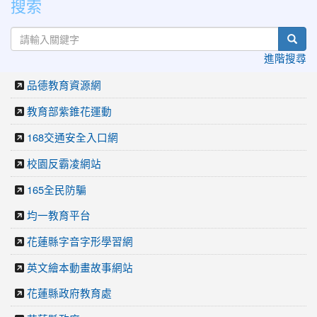
搜索
sear
進階搜尋
品德教育資源網
教育部紫錐花運動
168交通安全入口網
校園反霸凌網站
165全民防騙
均一教育平台
花蓮縣字音字形學習網
英文繪本動畫故事網站
花蓮縣政府教育處