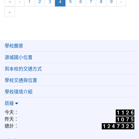
第一頁
上一頁
(目前頁次)
下一頁
«
‹
1
2
3
4
5
6
7
8
9
›
最後頁
»
學校願景
源城國小位置
到本校的交通方式
學校交通與位置
學校環境介紹
班級
今天：
昨天：
總計：