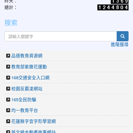
昨天：
總計：
搜索
sear
進階搜尋
品德教育資源網
教育部紫錐花運動
168交通安全入口網
校園反霸凌網站
165全民防騙
均一教育平台
花蓮縣字音字形學習網
英文繪本動畫故事網站