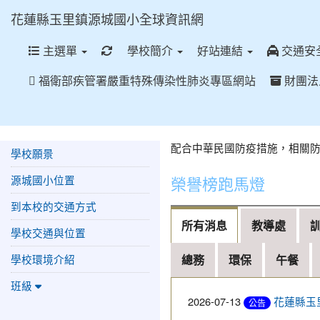
次代理教師甄選簡章(第1次
花蓮縣玉里鎮源城國小全球資訊網
公告分10次招考)
2026-07-13
花蓮縣
重新取得佈景設定
公告
主選單
學校簡介
好站連結
交通安
玉里鎮源城國小115學年第1
福衛部疾管署嚴重特殊傳染性肺炎專區網站
財團法
次代理教師甄選結果公告
(第1次公告分10次招考)
2026-07-09
公告花
公告
蓮縣玉里鎮源城國民小學
配合中華民國防疫措施，相關防疫訊息請依此參詢 [
115 學年度第1 次國小代理
學校願景
教師甄選（ 1 次公告分10
次招考）， 原定115 年 7
源城國小位置
榮譽榜跑馬燈
月 10日第3次招考， 因颱風
到本校的交通方式
影響停止上班上課順延 至7
月13日辦理第 4次招考。
所有消息
教導處
學校交通與位置
2026-07-09
花蓮縣
公告
114
學校環境介紹
總務
環保
午餐
玉里鎮源城國小115學年第1
次代理教師甄選結果公告
班級
(第1次公告分10次招考)
2026-07-13
花蓮縣玉
公告
2026-07-08
花蓮縣
公告