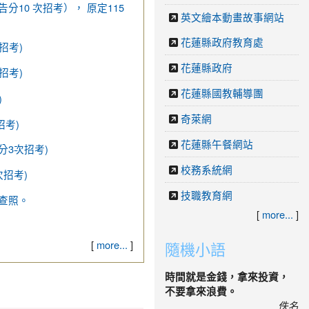
分10 次招考）， 原定115
英文繪本動畫故事網站
花蓮縣政府教育處
招考)
花蓮縣政府
招考)
花蓮縣國教輔導團
)
奇萊網
招考)
花蓮縣午餐網站
分3次招考)
校務系統網
招考)
技職教育網
查照。
[
more...
]
[
more...
]
隨機小語
時間就是金錢，拿來投資，
不要拿來浪費。
佚名