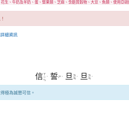
、花生、牛奶及羊奶、蛋、堅果類、芝麻、含麩質穀物、大豆、魚類、使用亞硫
訊！
看詳細資訊
信
誓
旦
旦
ㄒ
ㄉ
ㄉ
ㄕ
ㄧ
ˋ
ˋ
ˋ
ˋ
ㄢ
ㄢ
ㄣ
說得極為誠懇可信。