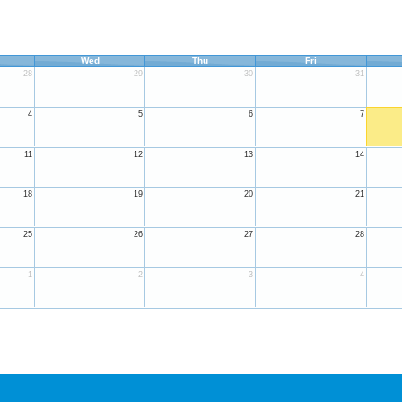
Wed
Thu
Fri
28
29
30
31
4
5
6
7
11
12
13
14
18
19
20
21
25
26
27
28
1
2
3
4