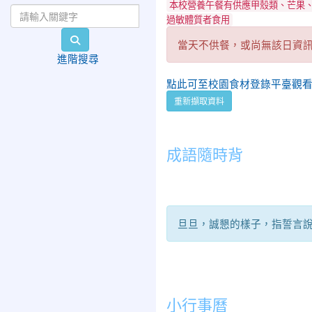
本校營養午餐有供應甲殼類、芒果
過敏體質者食用
search
當天不供餐，或尚無該日資
進階搜尋
點此可至校園食材登錄平臺觀
重新擷取資料
成語隨時背
旦旦，誠懇的樣子，指誓言
小行事曆