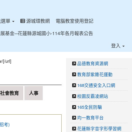
能選單
源城環教網
電腦教室使用登記
展基金─花蓮縣源城國小-114年各月報表公告
登入
/url]
品德教育資源網
教育部紫錐花運動
168交通安全入口網
社會教育
人事
校園反霸凌網站
165全民防騙
均一教育平台
招考)
花蓮縣字音字形學習網