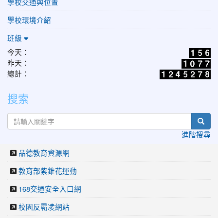
學校交通與位置
學校環境介紹
班級
今天：
昨天：
總計：
搜索
sear
進階搜尋
品德教育資源網
教育部紫錐花運動
168交通安全入口網
校園反霸凌網站