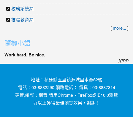
校務系統網
技職教育網
[
more...
]
隨機小語
Work hard. Be nice.
KIPP
地址：花蓮縣玉里鎮源城里水源62號
電話：03-8882290 網路電話： 傳真：03-8887314
建置,維護：
網管
請用
Chrome
、
FireFox
或IE10.0瀏覽
器以上獲得最佳瀏覽效果，謝謝！