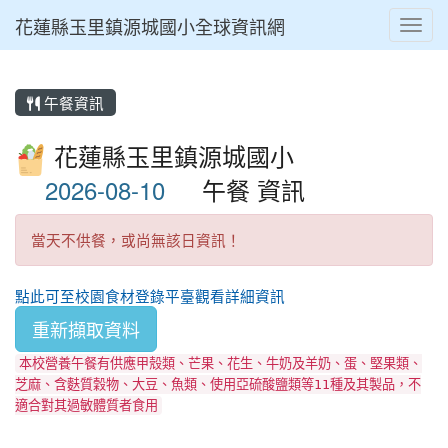
花蓮縣玉里鎮源城國小全球資訊網
Toggl
午餐資訊
花蓮縣玉里鎮源城國小
午餐 資訊
當天不供餐，或尚無該日資訊！
點此可至校園食材登錄平臺觀看詳細資訊
重新擷取資料
本校營養午餐有供應甲殼類、芒果、花生、牛奶及羊奶、蛋、堅果類、
芝麻、含麩質穀物、大豆、魚類、使用亞硫酸鹽類等11種及其製品，不
適合對其過敏體質者食用