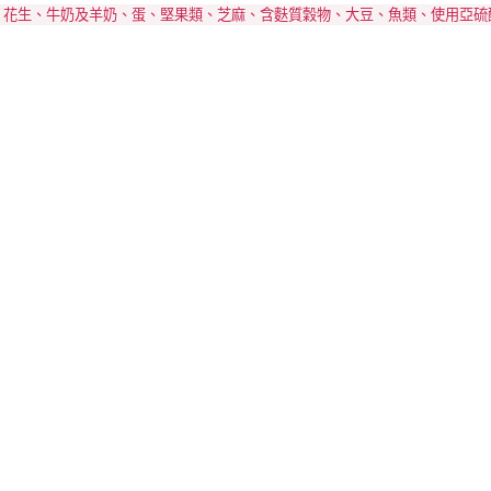
、花生、牛奶及羊奶、蛋、堅果類、芝麻、含麩質穀物、大豆、魚類、使用亞硫