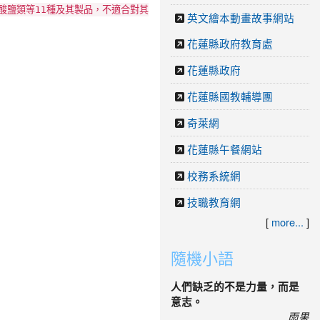
酸鹽類等11種及其製品，不適合對其
英文繪本動畫故事網站
花蓮縣政府教育處
花蓮縣政府
花蓮縣國教輔導團
奇萊網
花蓮縣午餐網站
校務系統網
技職教育網
[
more...
]
隨機小語
人們缺乏的不是力量，而是
意志。
雨果