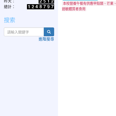
昨天：
本校營養午餐有供應甲殼類、芒果
總計：
過敏體質者食用
搜索
search
進階搜尋