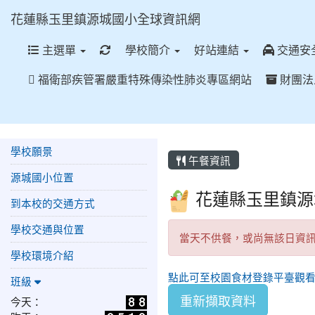
花蓮縣玉里鎮源城國小全球資訊網
重新取得佈景設定
主選單
學校簡介
好站連結
交通安
福衛部疾管署嚴重特殊傳染性肺炎專區網站
財團法
學校願景
午餐資訊
源城國小位置
花蓮縣玉里鎮
到本校的交通方式
學校交通與位置
當天不供餐，或尚無該日資
學校環境介紹
點此可至校園食材登錄平臺觀
班級
重新擷取資料
今天：