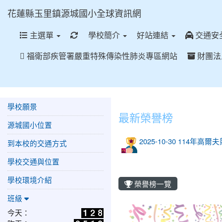
花蓮縣玉里鎮源城國小全球資訊網
重新取得佈景設定
主選單
學校簡介
好站連結
交通安
福衛部疾管署嚴重特殊傳染性肺炎專區網站
財團法
學校願景
最新榮譽榜
源城國小位置
2025-10-30 114年高
到本校的交通方式
學校交通與位置
學校環境介紹
榮譽榜一覽
班級
今天：