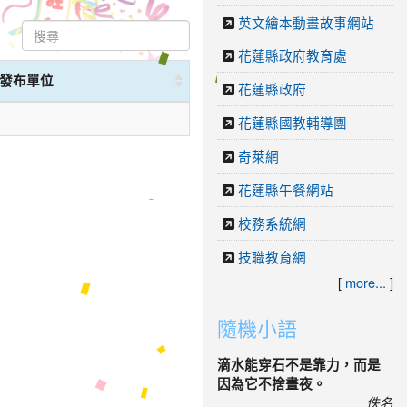
英文繪本動畫故事網站
花蓮縣政府教育處
發布單位
花蓮縣政府
花蓮縣國教輔導團
奇萊網
花蓮縣午餐網站
校務系統網
技職教育網
[
more...
]
隨機小語
滴水能穿石不是靠力，而是
因為它不捨晝夜。
佚名