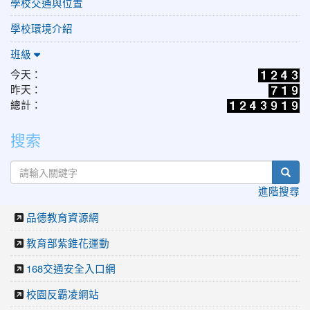
學校交通與位置
學校環境介紹
班級
今天：
昨天：
總計：
搜索
sear
進階搜尋
品德教育資源網
教育部紫錐花運動
168交通安全入口網
校園反霸凌網站