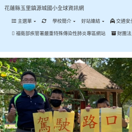
花蓮縣玉里鎮源城國小全球資訊網
重新取得佈景設定
主選單
學校簡介
好站連結
交通安
福衛部疾管署嚴重特殊傳染性肺炎專區網站
財團法