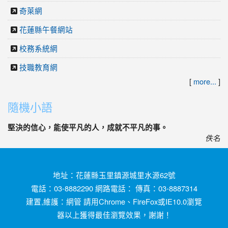
奇萊網
花蓮縣午餐網站
校務系統網
技職教育網
[
more...
]
隨機小語
堅決的信心，能使平凡的人，成就不平凡的事。
佚名
地址：花蓮縣玉里鎮源城里水源62號
電話：03-8882290 網路電話： 傳真：03-8887314
建置,維護：
網管
請用
Chrome
、
FireFox
或IE10.0瀏覽
器以上獲得最佳瀏覽效果，謝謝！