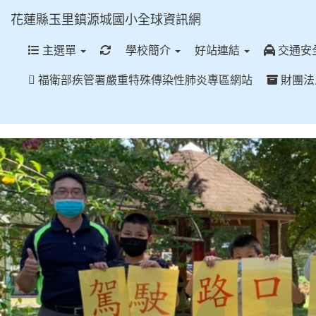
花蓮縣玉里鎮源城國小全球資訊網
重新取得佈景設定
主選單
學校簡介
好站連結
交通安
福衛部疾管署嚴重特殊傳染性肺炎專區網站
財團法