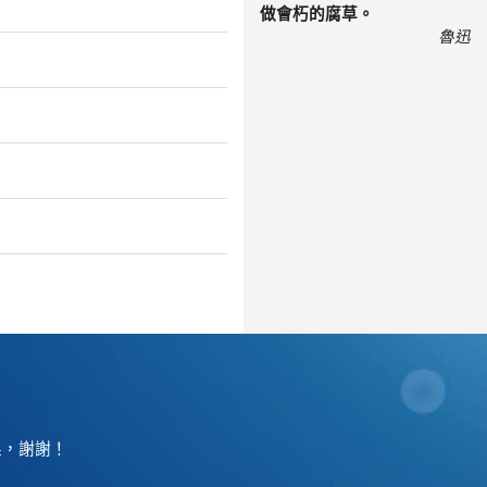
做會朽的腐草。
魯迅
果，謝謝！