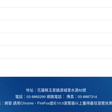
地址：花蓮縣玉里鎮源城里水源62號
電話：03-8882290 網路電話： 傳真：03-8887314
護：
網管
請用
Chrome
、
FireFox
或IE10.0瀏覽器以上獲得最佳瀏覽效