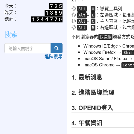
今天：
◎
+
：導覽工具列。
Alt
U
昨天：
◎
+
：左邊區域，包含
Alt
L
總計：
◎
+
：主內容區，此區
Alt
C
◎
+
：右邊區域，包含
Alt
B
搜索
不同瀏覽器的
觸發方式
快速鍵
Windows IE/Edge、Chr
search
Windows Firefox →
Shif
進階搜尋
macOS Safari / Firefox →
macOS Chrome →
Cont
1. 最新消息
2. 進階區塊管理
3. OPENID登入
4. 午餐資訊