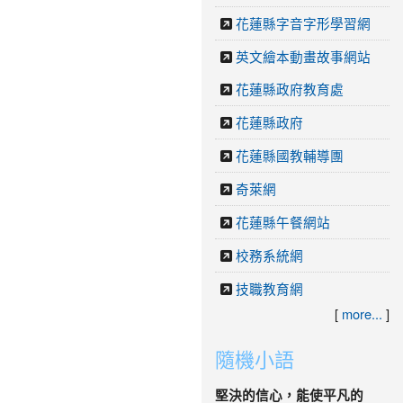
花蓮縣字音字形學習網
英文繪本動畫故事網站
花蓮縣政府教育處
花蓮縣政府
花蓮縣國教輔導團
奇萊網
花蓮縣午餐網站
校務系統網
技職教育網
[
more...
]
隨機小語
堅決的信心，能使平凡的