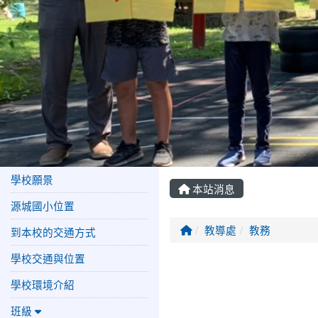
學校願景
本站消息
源城國小位置
回首頁
教導處
教務
到本校的交通方式
學校交通與位置
文章列表
學校環境介紹
班級