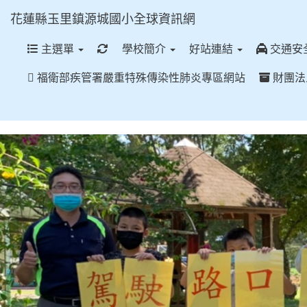
花蓮縣玉里鎮源城國小全球資訊網
重新取得佈景設定
主選單
學校簡介
好站連結
交通安
福衛部疾管署嚴重特殊傳染性肺炎專區網站
財團法