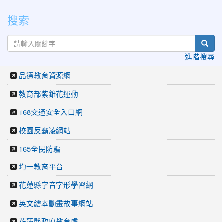
搜索
sear
進階搜尋
品德教育資源網
教育部紫錐花運動
168交通安全入口網
校園反霸凌網站
165全民防騙
均一教育平台
花蓮縣字音字形學習網
英文繪本動畫故事網站
花蓮縣政府教育處