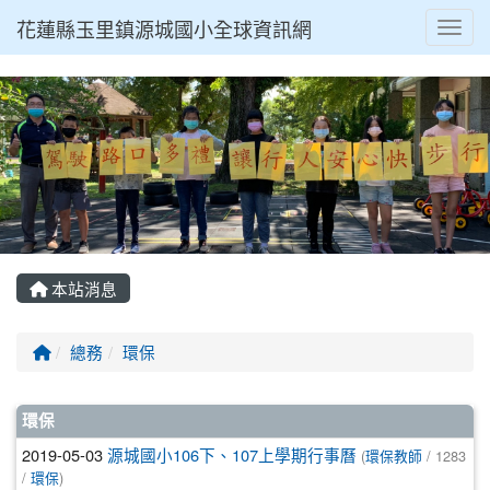
花蓮縣玉里鎮源城國小全球資訊網
Toggl
本站消息
回首頁
總務
環保
文章列表
環保
2019-05-03
源城國小106下、107上學期行事曆
(
環保教師
/ 1283
/
環保
)