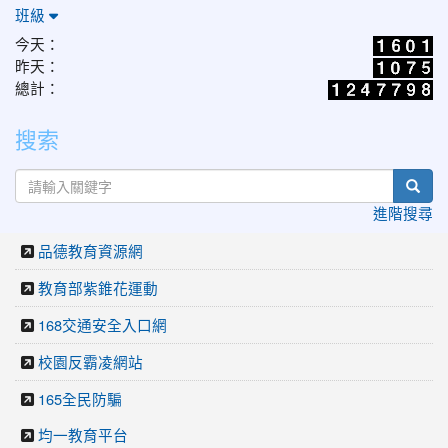
班級
今天：
昨天：
總計：
搜索
sear
進階搜尋
品德教育資源網
教育部紫錐花運動
168交通安全入口網
校園反霸凌網站
165全民防騙
均一教育平台