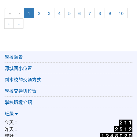
(目前頁次)
«
‹
1
2
3
4
5
6
7
8
9
10
下一頁
最後頁
›
»
學校願景
源城國小位置
到本校的交通方式
學校交通與位置
學校環境介紹
班級
今天：
昨天：
總計：