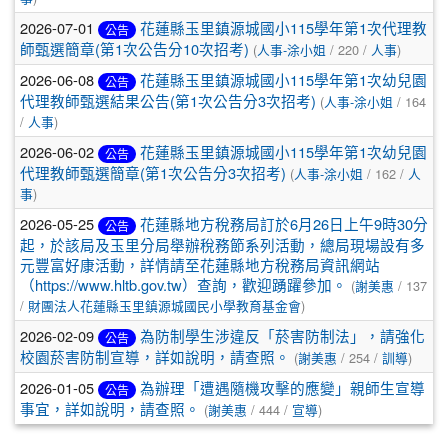
2026-07-01
花蓮縣玉里鎮源城國小115學年第1次代理教
公告
師甄選簡章(第1次公告分10次招考)
(
人事-涂小姐
/ 220 /
人事
)
2026-06-08
花蓮縣玉里鎮源城國小115學年第1次幼兒園
公告
代理教師甄選結果公告(第1次公告分3次招考)
(
人事-涂小姐
/ 164
/
人事
)
2026-06-02
花蓮縣玉里鎮源城國小115學年第1次幼兒園
公告
代理教師甄選簡章(第1次公告分3次招考)
(
人事-涂小姐
/ 162 /
人
事
)
2026-05-25
花蓮縣地方稅務局訂於6月26日上午9時30分
公告
起，於該局及玉里分局舉辦稅務節系列活動，總局現場設有多
元豐富好康活動，詳情請至花蓮縣地方稅務局資訊網站
（https://www.hltb.gov.tw）查詢，歡迎踴躍參加。
(
謝美惠
/ 137
/
財團法人花蓮縣玉里鎮源城國民小學教育基金會
)
2026-02-09
為防制學生涉違反「菸害防制法」，請強化
公告
校園菸害防制宣導，詳如說明，請查照。
(
謝美惠
/ 254 /
訓導
)
2026-01-05
為辦理「遭遇隨機攻擊的應變」親師生宣導
公告
事宜，詳如說明，請查照。
(
謝美惠
/ 444 /
宣導
)