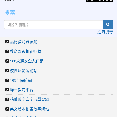
搜索
sear
進階搜尋
品德教育資源網
教育部紫錐花運動
168交通安全入口網
校園反霸凌網站
165全民防騙
均一教育平台
花蓮縣字音字形學習網
英文繪本動畫故事網站