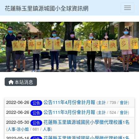
花蓮縣玉里鎮源城國小全球資訊網
Toggl
本站消息
文章列表
2022-06-26
公告111年4月份會計月報
(
主計
/ 739 /
會計
)
公告
2022-06-26
公告111年3月份會計月報
(
主計
/ 524 /
會計
)
公告
2022-05-30
花蓮縣玉里鎮源城國民小學徵代理校護1名
公告
(
人事-涂小姐
/ 681 /
人事
)
2022-05-16
花蓮縣玉里鎮源城國民小學徵代理校護1名
公告