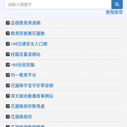
sear
進階搜尋
品德教育資源網
教育部紫錐花運動
168交通安全入口網
校園反霸凌網站
165全民防騙
均一教育平台
花蓮縣字音字形學習網
英文繪本動畫故事網站
花蓮縣政府教育處
花蓮縣政府
花蓮縣國教輔導團