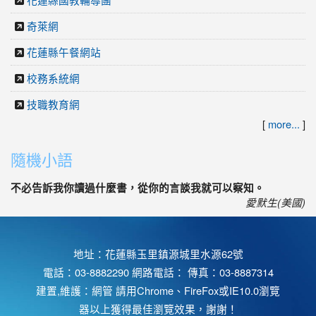
奇萊網
花蓮縣午餐網站
校務系統網
技職教育網
[
more...
]
隨機小語
不必告訴我你讀過什麼書，從你的言談我就可以察知。
愛默生(美國)
地址：花蓮縣玉里鎮源城里水源62號
電話：03-8882290 網路電話： 傳真：03-8887314
建置,維護：
網管
請用
Chrome
、
FireFox
或IE10.0瀏覽
器以上獲得最佳瀏覽效果，謝謝！