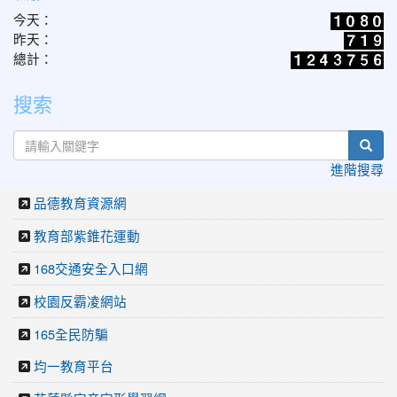
今天：
昨天：
總計：
搜索
sear
進階搜尋
品德教育資源網
教育部紫錐花運動
168交通安全入口網
校園反霸凌網站
165全民防騙
均一教育平台