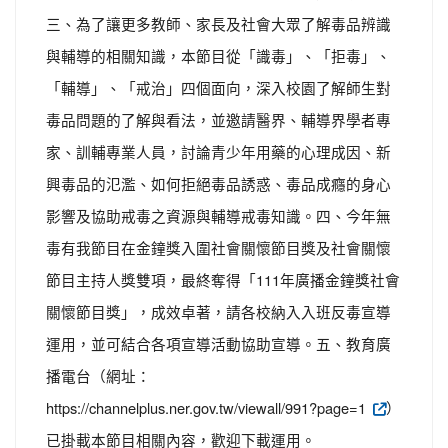
三、為了讓更多教師、家長及社會大眾了解毒品辨識
與輔導的相關知識，本節目從「識毒」、「拒毒」、
「輔導」、「戒治」四個面向，深入校園了解師生對
毒品問題的了解與看法，並邀請醫界、輔導界學者專
家、訓輔專業人員，討論青少年用藥的心理成因、新
興毒品的氾濫、如何拒絕毒品誘惑、毒品成癮的身心
影響及協助戒毒之資源與輔導戒毒知識。四、今年無
毒有我節目在金鐘獎入圍社會關懷節目獎及社會關懷
節目主持人獎雙項，最終奪得「111年廣播金鐘獎社會
關懷節目獎」，成效卓著，請各校納入入班反毒宣導
運用，並可結合各項宣導活動協助宣導。五、教育廣
播電台（網址：
https://channelplus.ner.gov.tw/viewall/991?page=1
）
已掛載本節目相關內容，歡迎下載運用。