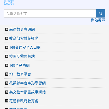
搜索
sear
進階搜尋
品德教育資源網
教育部紫錐花運動
168交通安全入口網
校園反霸凌網站
165全民防騙
均一教育平台
花蓮縣字音字形學習網
英文繪本動畫故事網站
花蓮縣政府教育處