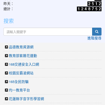
昨天：
總計：
搜索
sear
進階搜尋
品德教育資源網
教育部紫錐花運動
168交通安全入口網
校園反霸凌網站
165全民防騙
均一教育平台
花蓮縣字音字形學習網