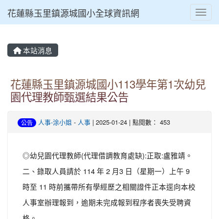
花蓮縣玉里鎮源城國小全球資訊網
Toggl
本站消息
花蓮縣玉里鎮源城國小113學年第1次幼兒
園代理教師甄選結果公告
人事-涂小姐
-
人事
| 2025-01-24 | 點閱數： 453
公告
◎幼兒園代理教師(代理借調教育處缺):正取:盧雅靖。
二、錄取人員請於 114 年 2 月3 日（星期一）上午 9
時至 11 時前攜帶所有學經歷之相關證件正本逕向本校
人事室辦理報到，逾期未完成報到程序者喪失受聘資
格。