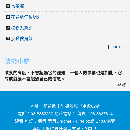
奇萊網
花蓮縣午餐網站
校務系統網
技職教育網
[
more...
]
隨機小語
噴泉的高度，不會超過它的源頭。一個人的事業也是如此，它
的成就絕不會超過自己的信念。
林肯
地址：花蓮縣玉里鎮源城里水源62號
電話：03-8882290 網路電話： 傳真：03-8887314
建置,維護：
網管
請用
Chrome
、
FireFox
或IE10.0瀏覽
器以上獲得最佳瀏覽效果，謝謝！