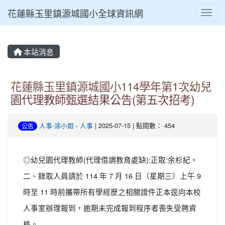
花蓮縣玉里鎮源城國小全球資訊網
Toggl
本站消息
花蓮縣玉里鎮源城國小114學年第1次幼兒
園代理教師甄選結果公告(第五次招考)
人事-涂小姐
-
人事
| 2025-07-15 | 點閱數： 454
公告
◎幼兒園代理教師(代理借調教育處缺):正取:余杉紀。
二、錄取人員請於 114 年 7 月 16 日（星期三）上午 9
時至 11 時前攜帶所有學經歷之相關證件正本逕向本校
人事室辦理報到，逾期未完成報到程序者喪失受聘資
格。