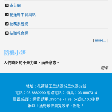
奇萊網
花蓮縣午餐網站
校務系統網
技職教育網
[
more...
]
隨機小語
人們缺乏的不是力量，而是意志。
雨果
地址：花蓮縣玉里鎮源城里水源62號
電話：03-8882290 網路電話： 傳真：03-8887314
建置,維護：
網管
請用
Chrome
、
FireFox
或IE10.0瀏覽
器以上獲得最佳瀏覽效果，謝謝！