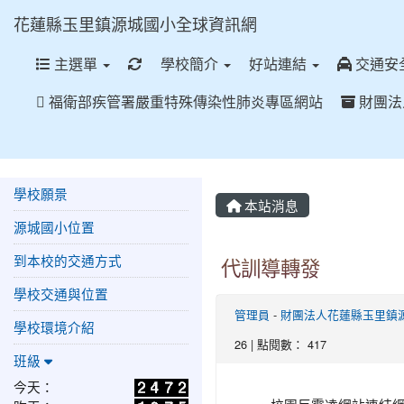
花蓮縣玉里鎮源城國小全球資訊網
重新取得佈景設定
主選單
學校簡介
好站連結
交通安
福衛部疾管署嚴重特殊傳染性肺炎專區網站
財團法
學校願景
本站消息
源城國小位置
到本校的交通方式
代訓導轉發
學校交通與位置
管理員
-
財團法人花蓮縣玉里鎮
學校環境介紹
26 | 點閱數： 417
班級
今天：