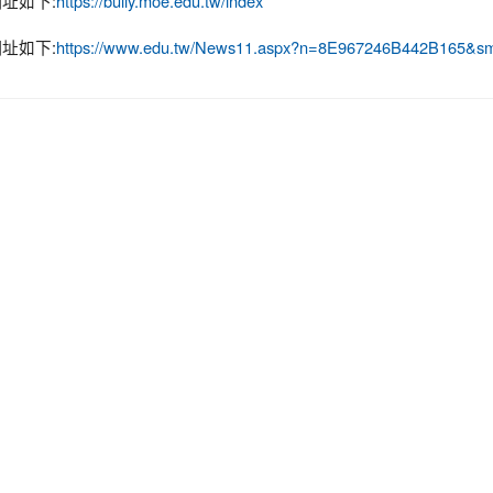
址如下:
https://bully.
moe.edu.tw/index
址如下:
https://www.
edu.tw/News11.aspx?n=
8E967246B442B165&s