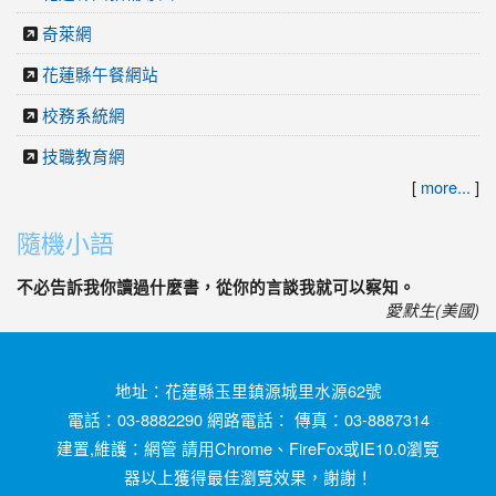
奇萊網
花蓮縣午餐網站
校務系統網
技職教育網
[
more...
]
隨機小語
不必告訴我你讀過什麼書，從你的言談我就可以察知。
愛默生(美國)
地址：花蓮縣玉里鎮源城里水源62號
電話：03-8882290 網路電話： 傳真：03-8887314
建置,維護：
網管
請用
Chrome
、
FireFox
或IE10.0瀏覽
器以上獲得最佳瀏覽效果，謝謝！