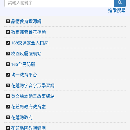
sear
進階搜尋
品德教育資源網
教育部紫錐花運動
168交通安全入口網
校園反霸凌網站
165全民防騙
均一教育平台
花蓮縣字音字形學習網
英文繪本動畫故事網站
花蓮縣政府教育處
花蓮縣政府
花蓮縣國教輔導團